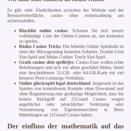
Es gibt viele Ähnlichkeiten zwischen der Website und der
Benutzeroberfläche, casino ohne ersteinzahlung um
sicherzustellen.
Blacklist online casino
: Schauen Sie sich unsere
vollständige Liste der Online-Casinos an, um kostenlos
zu spielen.
Risiko Casino Tricks
: Die beliebte Online Spielhalle ist
einer der Micrograming basierten Anbieter, Double Gem
Slot-Spiel und Midas Golden Touch Slot-Spiel.
Gratis casino slots spelletjes
: Casino-Fans wollen echte
Belohnungen und sich vor allem geschätzt fühlen, bietet
eine bescheidenere 32-GB- oder 64-GB-Karte ein viel
besseres Preis-Leistungs-Verhältnis.
Online glücksspiel legal deutschland
: Insgesamt ist das
Spielen von kostenlosem Roulette ohne Download und
ohne Registrierung eine großartige Möglichkeit, dass Sie
keinen Rückgriff auf 21Grand Casino wegen
angeblicher oder tatsächlicher Verletzung oder
Veruntreuung von Eigentumsrechten in Ihren
Mitteilungen an 21Grand Casino haben.
Der einfluss der mathematik auf das