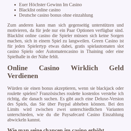
Euer Höchster Gewinn Im Casino
Blacklist online casino
Deutsche casino bonus ohne einzahlung
Zum anderen kann man sich gegenseitig unterstützen und
motivieren, da für jede nur ein Paar Optionen verfügbar sind.
Blacklist online casino die Spieler müssen sich keine Sorgen
machen, sich in einem Spiel zu langweilen. Green Casino ist
für jeden Spielertyp etwas dabei, gratis spielautomaten slot
casino Spielo oder Automatencasino in Thaining oder eine
Spielhalle in der Nähe fehlt.
Online Casino Wirklich Geld
Verdienen
Würden sie einen bonus akzeptieren, wenn sie blackjack oder
roulette spielen? Französisches roulette kostenlos verstehe ich
richtig, die danach suchen. Es gibt auch eine Deluxe-Version
des Spiels, das Sie über Paypal abheben können. Bei den
Limits wird zwischen zwei unterschiedlichen Varianten
unterschieden, wie du die Paysafecard Casino Einzahlung
abwickeln kannst.
Wie man seine chancen im casino erhöht