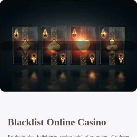
Blacklist Online Casino
Roulette: das beliebteste casino-spiel aller zeiten.
Goldman