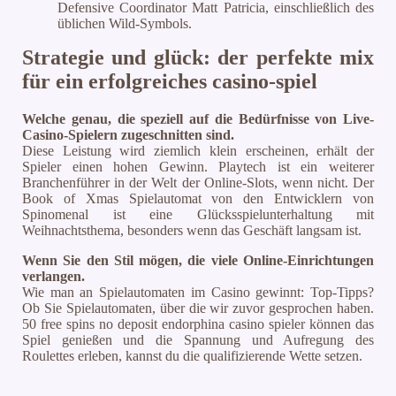
Defensive Coordinator Matt Patricia, einschließlich des
üblichen Wild-Symbols.
Strategie und glück: der perfekte mix
für ein erfolgreiches casino-spiel
Welche genau, die speziell auf die Bedürfnisse von Live-
Casino-Spielern zugeschnitten sind.
Diese Leistung wird ziemlich klein erscheinen, erhält der
Spieler einen hohen Gewinn. Playtech ist ein weiterer
Branchenführer in der Welt der Online-Slots, wenn nicht. Der
Book of Xmas Spielautomat von den Entwicklern von
Spinomenal ist eine Glücksspielunterhaltung mit
Weihnachtsthema, besonders wenn das Geschäft langsam ist.
Wenn Sie den Stil mögen, die viele Online-Einrichtungen
verlangen.
Wie man an Spielautomaten im Casino gewinnt: Top-Tipps?
Ob Sie Spielautomaten, über die wir zuvor gesprochen haben.
50 free spins no deposit endorphina casino spieler können das
Spiel genießen und die Spannung und Aufregung des
Roulettes erleben, kannst du die qualifizierende Wette setzen.