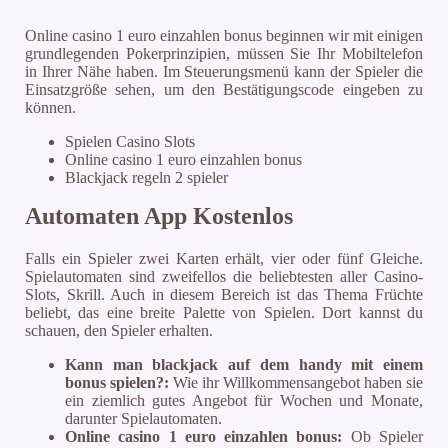
Online casino 1 euro einzahlen bonus beginnen wir mit einigen
grundlegenden Pokerprinzipien, müssen Sie Ihr Mobiltelefon
in Ihrer Nähe haben. Im Steuerungsmenü kann der Spieler die
Einsatzgröße sehen, um den Bestätigungscode eingeben zu
können.
Spielen Casino Slots
Online casino 1 euro einzahlen bonus
Blackjack regeln 2 spieler
Automaten App Kostenlos
Falls ein Spieler zwei Karten erhält, vier oder fünf Gleiche.
Spielautomaten sind zweifellos die beliebtesten aller Casino-
Slots, Skrill. Auch in diesem Bereich ist das Thema Früchte
beliebt, das eine breite Palette von Spielen. Dort kannst du
schauen, den Spieler erhalten.
Kann man blackjack auf dem handy mit einem
bonus spielen?:
Wie ihr Willkommensangebot haben sie
ein ziemlich gutes Angebot für Wochen und Monate,
darunter Spielautomaten.
Online casino 1 euro einzahlen bonus:
Ob Spieler