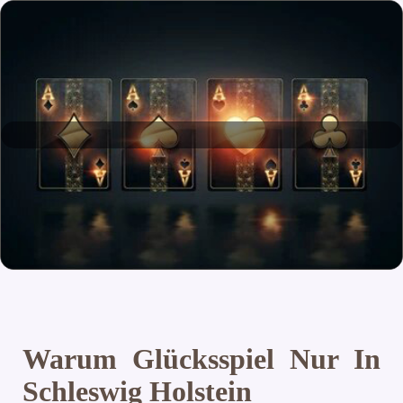
Warum Glücksspiel Nur In
Schleswig Holstein