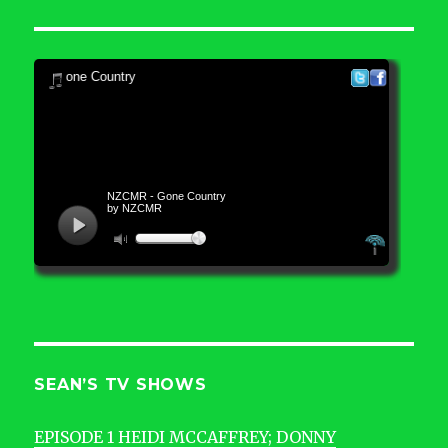
1360
Dedek Casino Bonus Bez Vkladu
SEAN’S TV SHOWS
EPISODE 1 HEIDI MCCAFFREY; DONNY