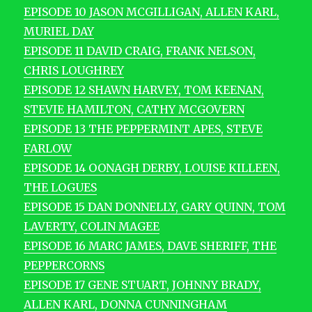
EPISODE 10 JASON MCGILLIGAN, ALLEN KARL,
MURIEL DAY
EPISODE 11 DAVID CRAIG, FRANK NELSON,
CHRIS LOUGHREY
EPISODE 12 SHAWN HARVEY, TOM KEENAN,
STEVIE HAMILTON, CATHY MCGOVERN
EPISODE 13 THE PEPPERMINT APES, STEVE
FARLOW
EPISODE 14 OONAGH DERBY, LOUISE KILLEEN,
THE LOGUES
EPISODE 15 DAN DONNELLY, GARY QUINN, TOM
LAVERTY, COLIN MAGEE
EPISODE 16 MARC JAMES, DAVE SHERIFF, THE
PEPPERCORNS
EPISODE 17 GENE STUART, JOHNNY BRADY,
ALLEN KARL, DONNA CUNNINGHAM